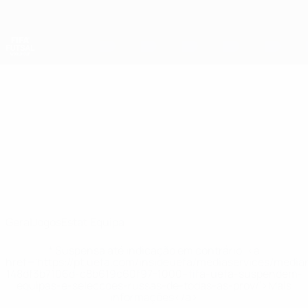
Saltar
para
o
conteúdo
principal
Campeonato do Mundo de Futsal
Guatemala
Guatemala Campeonato do Mundo de Futsal 2028
Geral
Jogos
Estat.
Equipa
* Suspensa até indicação em contrário. <a
href='https://pt.uefa.com/insideuefa/mediaservices/medi
148df3b7106d-c8b619c60f97-1000--fifa-uefa-suspendem-
equipas-e-seleccoes-russas-de-todas-as-prov/'>Mais
informações</a>