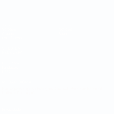
Campeonato do Mundo de Futsal
Jogos
Equipas
Sorteios
Notícias
Grupos
Sobre
Estatísticas
SITES' DA
REDE UEFA
UEFA.com
Fundação
UEFA
MUDAR IDIOMA
Português
English
Français
Deutsch
Русский
Español
Italiano
Português
Privacidade