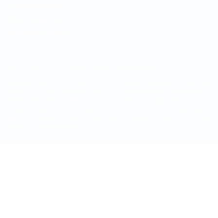
Termos e condições
Política de cookies
Definições de cookies
© 1998-2026 UEFA. Todos os direitos reservados
A palavra UEFA, o logótipo da UEFA e todas as marcas relativas às
competições da UEFA estão protegidas por marcas registadas e/ou
direitos de autor da UEFA. As referidas marcas registadas não
podem ser utilizadas para qualquer fim comercial. A utilização do
UEFA.com implica o seu acordo com os Termos e Condições, e com
a Política de Privacidade.