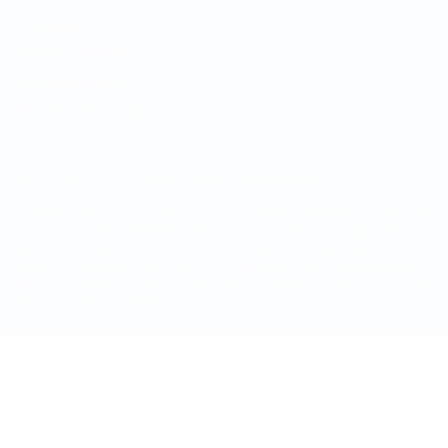
Privacidade
Termos e condições
Política de cookies
Definições de cookies
© 1998-2026 UEFA. Todos os direitos reservados
A palavra UEFA, o logótipo da UEFA e todas as marcas relativas às
competições da UEFA estão protegidas por marcas registadas e/ou
direitos de autor da UEFA. As referidas marcas registadas não
podem ser utilizadas para qualquer fim comercial. A utilização do
UEFA.com implica o seu acordo com os Termos e Condições, e com
a Política de Privacidade.