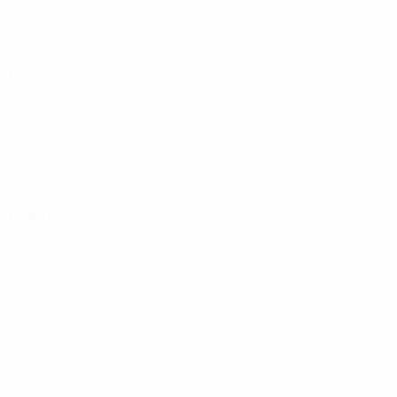
12 abril 2026
14 abril 2026
* Suspensa até indicação em contrário. <a
href='https://pt.uefa.com/insideuefa/mediaservices/medi
148df3b7106d-c8b619c60f97-1000--fifa-uefa-suspendem-