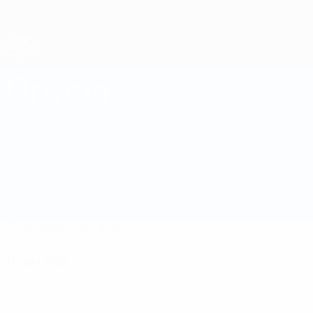
Saltar
para
o
conteúdo
principal
Campeonato do Mundo de Futsal
Grécia
Grécia Campeonato do Mundo de Futsal 2028
Geral
Jogos
Estat.
Equipa
11 abril 2026