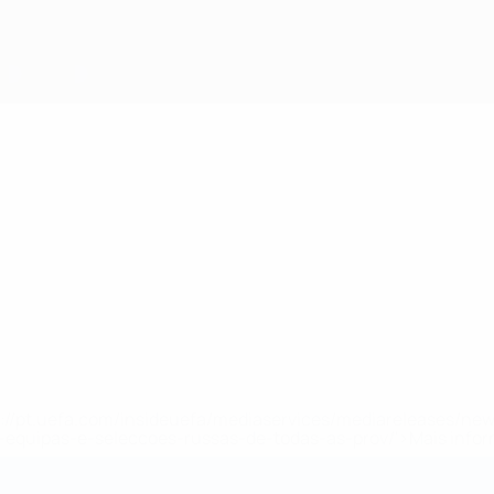
tps://pt.uefa.com/insideuefa/mediaservices/mediareleases/n
equipas-e-seleccoes-russas-de-todas-as-prov/'>Mais info