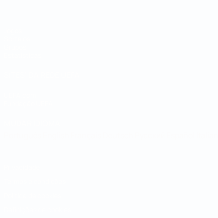
Jogos
Sorteios
Grupos
Estatísticas
SITES' DA REDE UEFA
UEFA.com
Fundação UEFA
MUDAR IDIOMA
Português
English
Français
Deutsch
Русский
Español
Italia
Privacidade
Termos e condições
Política de cookies
Definições de cookies