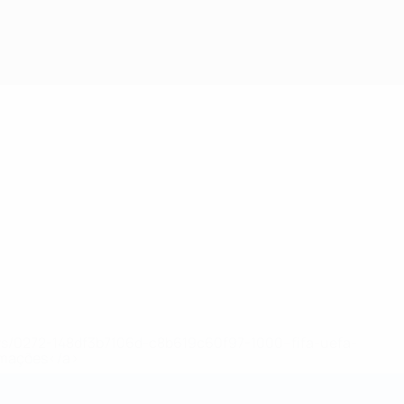
ews/0272-148df3b7106d-c8b619c60f97-1000--fifa-uefa-
rmações</a>