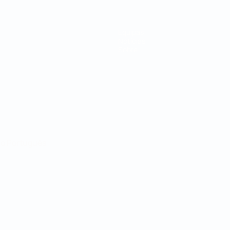
Equipas
Notícias
Sobre
no
Português