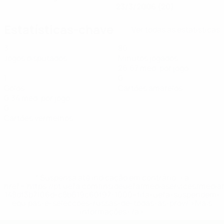
23/3/2006 (20)
Estatísticas-chave
Ver todas as estatísticas
3
80
Jogos disputados
Minutos jogados
26,67 méd. por jogo
1
0
Golos
Cartões amarelos
0,34 méd. por jogo
0
Cartões vermelhos
* Suspensa até indicação em contrário. <a
href='https://pt.uefa.com/insideuefa/mediaservices/medi
148df3b7106d-c8b619c60f97-1000--fifa-uefa-suspendem-
equipas-e-seleccoes-russas-de-todas-as-prov/'>Mais
informações</a>