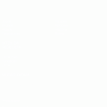
UEFA Futsal EURO Sub-19
Jogos
Equipas
Grupos
Notícias
Vídeos
História
Estatísticas
Sobre
SITES' DA
REDE UEFA
UEFA.com
Fundação
UEFA
MUDAR IDIOMA
Português
English
Français
Deutsch
Русский
Español
Italiano
Português
Privacidade