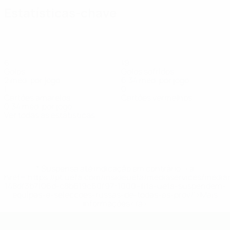
Estatísticas-chave
6
19
Golos
Golos sofridos
2 méd. por jogo
6,34 méd. por jogo
1
0
Cartões amarelos
Cartões vermelhos
0,34 méd. por jogo
Ver todas as estatísticas
Equipa
Barjaktaroviq
Ćetković
Đečbitrić
Elezaga
Glomazić
Jelić
Mand
Avançado
Avançado
Guarda-
Avançado
Avançado
Defesa
Defes
redes
* Suspensa até indicação em contrário. <a
href='https://pt.uefa.com/insideuefa/mediaservices/medi
148df3b7106d-c8b619c60f97-1000--fifa-uefa-suspendem-
equipas-e-seleccoes-russas-de-todas-as-prov/'>Mais
informações</a>
UEFA Futsal EURO Sub-19