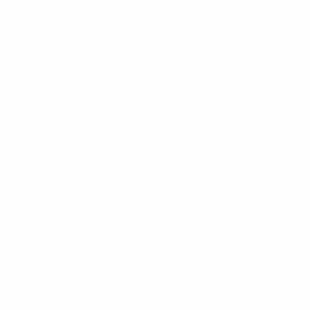
Jogos
Equipas
Grupos
Notícias
Vídeos
História
Estatísticas
Sobre
SITES' DA
REDE UEFA
UEFA.com
Fundação
UEFA
MUDAR IDIOMA
Português
English
Français
Deutsch
Русский
Español
Italiano
Português
Privacidade
Termos e condições