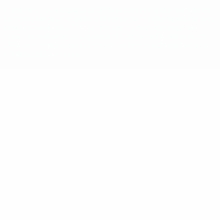
A palavra UEFA, o logótipo da UEFA e todas as marcas relativas às
competições da UEFA estão protegidas por marcas registadas e/ou
direitos de autor da UEFA. As referidas marcas registadas não
podem ser utilizadas para qualquer fim comercial. A utilização do
UEFA.com implica o seu acordo com os Termos e Condições, e com
a Política de Privacidade.