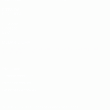
SITES' DA
REDE UEFA
UEFA.com
Fundação
UEFA
MUDAR IDIOMA
Português
English
Français
Deutsch
Русский
Español
Italiano
Português
Privacidade
Termos e condições
Política de cookies
Definições de cookies
© 1998-2026 UEFA. Todos os direitos reservados