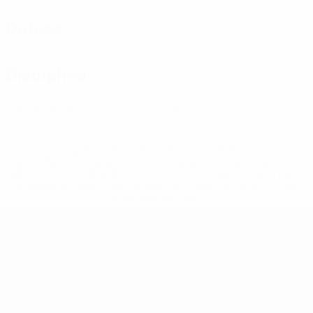
Defesa
Disciplina
1
0
Cartões amarelos
Cartões vermelhos
* Suspensa até indicação em contrário. <a
href='https://pt.uefa.com/insideuefa/mediaservices/medi
148df3b7106d-c8b619c60f97-1000--fifa-uefa-suspendem-
equipas-e-seleccoes-russas-de-todas-as-prov/'>Mais
informações</a>
UEFA Futsal EURO Sub-19
Jogos
Equipas
Grupos
Notícias
Vídeos
História
Estatísticas
Sobre