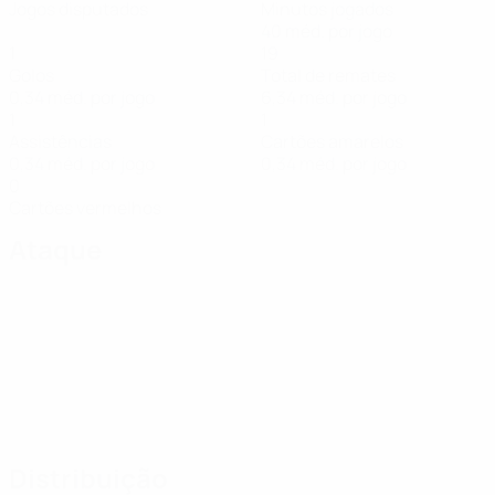
Jogos disputados
Minutos jogados
40 méd. por jogo
1
19
Golos
Total de remates
0,34 méd. por jogo
6,34 méd. por jogo
1
1
Assistências
Cartões amarelos
0,34 méd. por jogo
0,34 méd. por jogo
0
Cartões vermelhos
Ataque
Distribuição