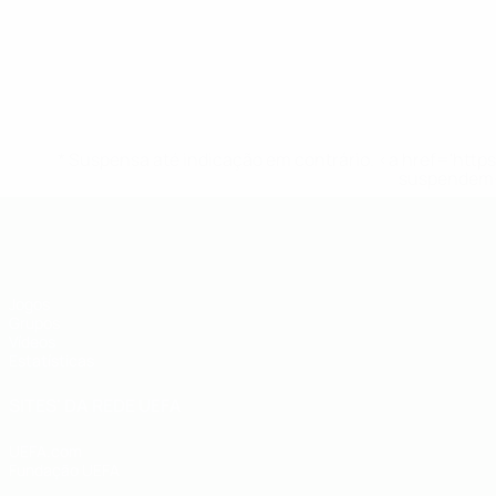
* Suspensa até indicação em contrário. <a href='ht
suspendem-
UEFA Futsal EURO Sub-19
Jogos
Grupos
Vídeos
Estatísticas
SITES' DA REDE UEFA
UEFA.com
Fundação UEFA