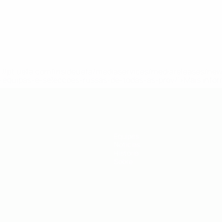
tps://pt.uefa.com/insideuefa/mediaservices/mediareleases/n
equipas-e-seleccoes-russas-de-todas-as-prov/'>Mais info
Equipas
Notícias
História
Sobre