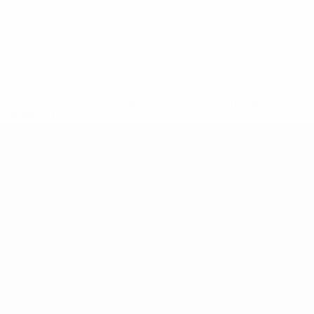
ews/0272-148df3b7106d-c8b619c60f97-1000--fifa-uefa-
rmações</a>