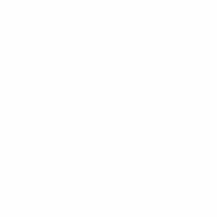
1 out. 2025
· Grupos
 29 set. 2025
· Grupos
 28 set. 2025
· Grupos