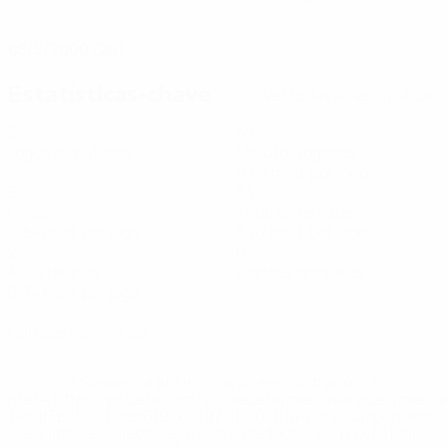
DATA DE NASCIMENTO
05/5/2000 (26)
Estatísticas-chave
Ver todas as estatísticas
6
40
Jogos disputados
Minutos jogados
6,67 méd. por jogo
5
34
Golos
Total de remates
0,84 méd. por jogo
5,67 méd. por jogo
2
0
Assistências
Cartões amarelos
0,34 méd. por jogo
0
Cartões vermelhos
* Suspensa até indicação em contrário. <a
href='https://pt.uefa.com/insideuefa/mediaservices/medi
148df3b7106d-c8b619c60f97-1000--fifa-uefa-suspendem-
equipas-e-seleccoes-russas-de-todas-as-prov/'>Mais