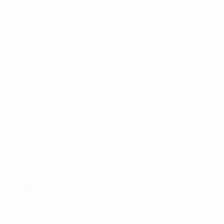
informações</a>
Futsal EURO
Jogos
Notícias
Sorteios
História
Grupos
Sobre
Vídeos
Loja
Estatísticas
Equipas
SITES' DA
REDE UEFA
UEFA.com
Fundação
UEFA
MUDAR IDIOMA
Português
English
Français
Deutsch
Русский
Español
Italiano
Português