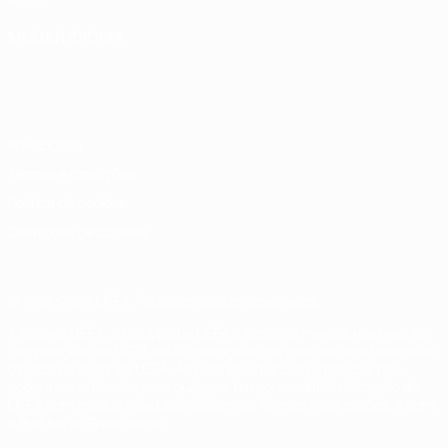
MUDAR IDIOMA
Português
English
Français
Deutsch
Русский
Español
Italiano
Português
Privacidade
Termos e condições
Política de cookies
Definições de cookies
© 1998-2026 UEFA. Todos os direitos reservados
A palavra UEFA, o logótipo da UEFA e todas as marcas relativas às
competições da UEFA estão protegidas por marcas registadas e/ou
direitos de autor da UEFA. As referidas marcas registadas não
podem ser utilizadas para qualquer fim comercial. A utilização do
UEFA.com implica o seu acordo com os Termos e Condições, e com
a Política de Privacidade.