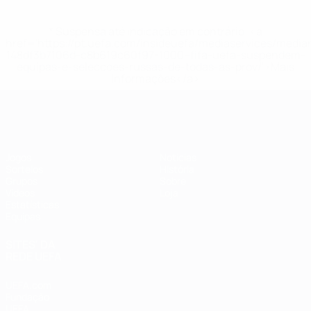
* Suspensa até indicação em contrário. <a
href='https://pt.uefa.com/insideuefa/mediaservices/medi
148df3b7106d-c8b619c60f97-1000--fifa-uefa-suspendem-
equipas-e-seleccoes-russas-de-todas-as-prov/'>Mais
informações</a>
Futsal EURO
Jogos
Notícias
Sorteios
História
Grupos
Sobre
Vídeos
Loja
Estatísticas
Equipas
SITES' DA
REDE UEFA
UEFA.com
Fundação
UEFA