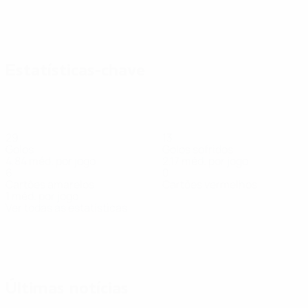
Estatísticas-chave
29
13
Golos
Golos sofridos
4,84 méd. por jogo
2,17 méd. por jogo
6
0
Cartões amarelos
Cartões vermelhos
1 méd. por jogo
Ver todas as estatísticas
Equipa
Afonso
André
Bernardo
Bruno
Diogo
Edu
Erick
Kutchy
L
Guarda-
Defesa
Avançado
A
Jesus
Coelho
Paçó
Coelho
Santos
redes
Defesa
Defesa
Guarda-
Defesa
Defesa
redes
Últimas notícias