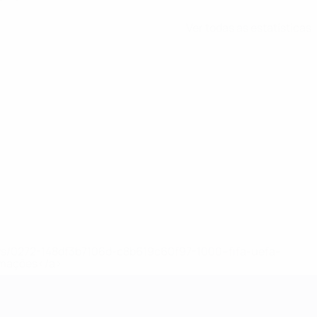
Ver todas as estatísticas
ews/0272-148df3b7106d-c8b619c60f97-1000--fifa-uefa-
rmações</a>