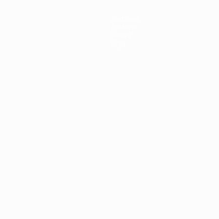
Notícias
História
Sobre
Loja
no
Português