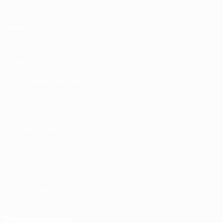
Jogos
Sorteios
Grupos
Vídeos
Estatísticas
Equipas
SITES' DA REDE UEFA
UEFA.com
Fundação UEFA
MUDAR IDIOMA
Português
English
Français
Deutsch
Русский
Español
Italia
Privacidade
Termos e condições
Política de cookies
Definições de cookies