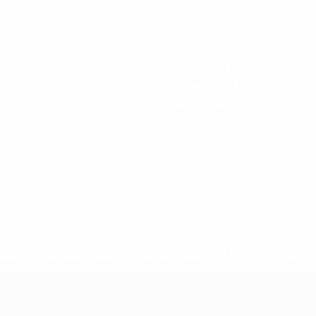
1
Total de remates
0,25 méd. por jogo
0
Cartões vermelhos
tps://pt.uefa.com/insideuefa/mediaservices/mediareleases/n
equipas-e-seleccoes-russas-de-todas-as-prov/'>Mais info