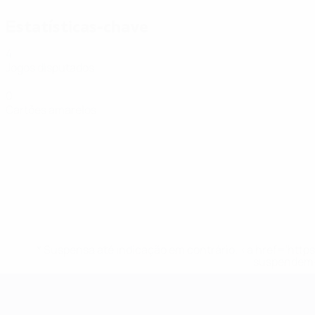
Estatísticas-chave
4
Jogos disputados
0
Cartões amarelos
* Suspensa até indicação em contrário. <a href='ht
suspendem-
Futsal EURO