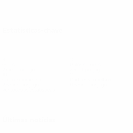
Estatísticas-chave
8
12
Golos
Golos sofridos
2 méd. por jogo
3 méd. por jogo
10
2
Cartões amarelos
Cartões vermelhos
2,5 méd. por jogo
0,5 méd. por jogo
Ver todas as estatísticas
Equipa
Barichello
Bellobuono
C.
Calderolli
Dalcin
De
Forti
Avançado
Guarda-
Defesa
Guarda-
Avan
Musumeci
Oliveira
redes
redes
Avançado
Avançado
Últimas notícias