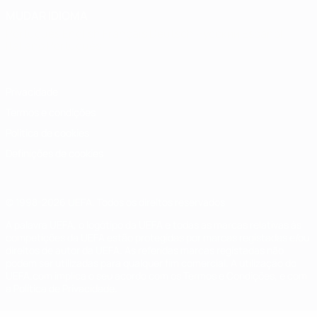
MUDAR IDIOMA
Português
English
Français
Deutsch
Русский
Español
Italiano
Português
Privacidade
Termos e condições
Política de cookies
Definições de cookies
© 1998-2026 UEFA. Todos os direitos reservados
A palavra UEFA, o logótipo da UEFA e todas as marcas relativas às
competições da UEFA estão protegidas por marcas registadas e/ou
direitos de autor da UEFA. As referidas marcas registadas não
podem ser utilizadas para qualquer fim comercial. A utilização do
UEFA.com implica o seu acordo com os Termos e Condições, e com
a Política de Privacidade.