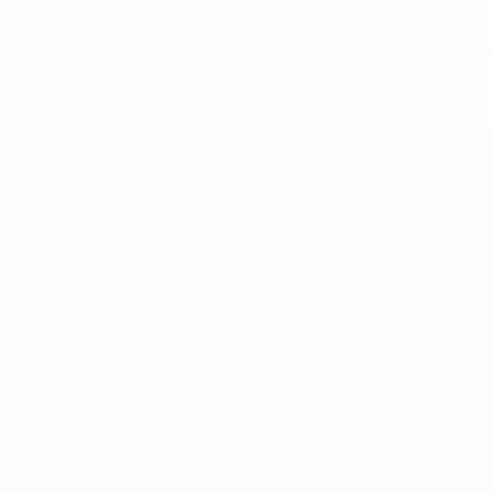
* Suspensa até indicação em contrário. <a
href='https://pt.uefa.com/insideuefa/mediaservices/medi
148df3b7106d-c8b619c60f97-1000--fifa-uefa-suspendem-
equipas-e-seleccoes-russas-de-todas-as-prov/'>Mais
informações</a>
Futsal EURO
Jogos
Notícias
Sorteios
História
Grupos
Sobre
Vídeos
Loja
Estatísticas
Equipas
SITES' DA
REDE UEFA
UEFA.com
Fundação
UEFA