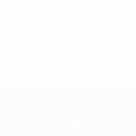
Disciplina
0
0
Cartões amarelos
Cartões vermelhos
* Suspensa até indicação em contrário. <a
href='https://pt.uefa.com/insideuefa/mediaservices/medi
148df3b7106d-c8b619c60f97-1000--fifa-uefa-suspendem-
equipas-e-seleccoes-russas-de-todas-as-prov/'>Mais
informações</a>
Futsal EURO
Jogos
Notícias
Sorteios
História
Grupos
Sobre
Vídeos
Loja
Estatísticas