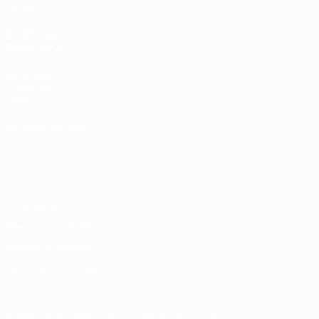
Equipas
SITES' DA
REDE UEFA
UEFA.com
Fundação
UEFA
MUDAR IDIOMA
Português
English
Français
Deutsch
Русский
Español
Italiano
Português
Privacidade
Termos e condições
Política de cookies
Definições de cookies
© 1998-2026 UEFA. Todos os direitos reservados