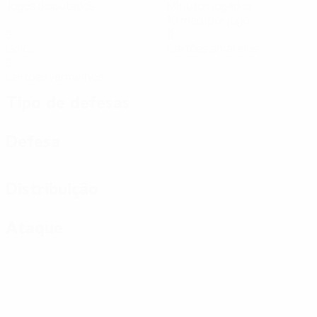
Jogos disputados
Minutos jogados
10 méd. por jogo
0
0
Golos
Cartões amarelos
0
Cartões vermelhos
Tipo de defesas
Defesa
Distribuição
Ataque