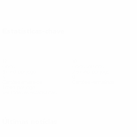
Estatísticas-chave
12
10
Golos
Golos sofridos
3 méd. por jogo
2,5 méd. por jogo
4
0
Cartões amarelos
Cartões vermelhos
1 méd. por jogo
Ver todas as estatísticas
Equipa
Abakshyn
Bielimov
Cherniavskyi
Fareniuk
Korsun
Mykytiuk
Pedia
Avançado
Guarda-
Avançado
Avançado
Defesa
Defesa
Avanç
redes
Últimas notícias