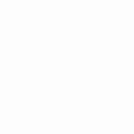
MUDAR IDIOMA
Português
English
Français
Deutsch
Русский
Español
Italiano
Português
Privacidade
Termos e condições
Política de cookies
Definições de cookies
© 1998-2026 UEFA. Todos os direitos reservados
A palavra UEFA, o logótipo da UEFA e todas as marcas relativas às
competições da UEFA estão protegidas por marcas registadas e/ou
direitos de autor da UEFA. As referidas marcas registadas não
podem ser utilizadas para qualquer fim comercial. A utilização do
UEFA.com implica o seu acordo com os Termos e Condições, e com
a Política de Privacidade.