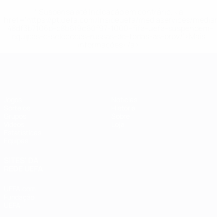
* Suspensa até indicação em contrário. <a
href='https://pt.uefa.com/insideuefa/mediaservices/medi
148df3b7106d-c8b619c60f97-1000--fifa-uefa-suspendem-
equipas-e-seleccoes-russas-de-todas-as-prov/'>Mais
informações</a>
Futsal EURO
Jogos
Notícias
Sorteios
História
Grupos
Sobre
Vídeos
Loja
Estatísticas
Equipas
SITES' DA
REDE UEFA
UEFA.com
Fundação
UEFA