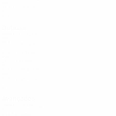
POL
28
9
11
Widuch
23
POL
34
3
4
Defesas
Idade
MJ
G
Kubik
2
POL
36
9
1
Kaniewski
6
POL
30
9
-
Grubalski
8
POL
26
7
-
Kriezel
13
POL
32
7
1
Haraburda
15
POL
20
3
-
Jankowski
16
POL
27
6
-
Avançados
Idade
MJ
G
Madziąg
3
POL
29
9
3
Skiepko
4