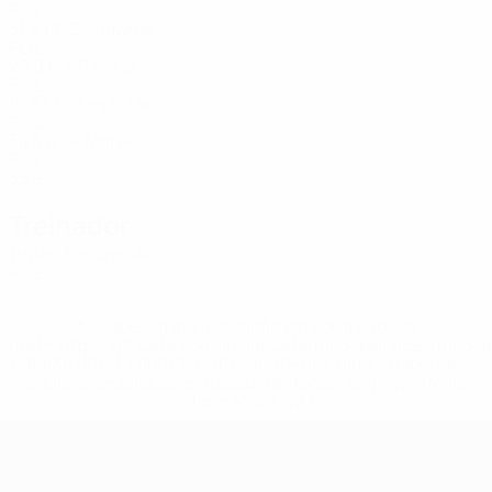
POL
31
9
1
Zastawnik
7
POL
29
9
6
Pawlus
9
POL
19
5
1
Leszczak
10
POL
34
8
6
Marek
14
POL
33
9
-
Treinador
Błażej Korczyński
POL
* Suspensa até indicação em contrário. <a
href='https://pt.uefa.com/insideuefa/mediaservices/medi
148df3b7106d-c8b619c60f97-1000--fifa-uefa-suspendem-
equipas-e-seleccoes-russas-de-todas-as-prov/'>Mais
informações</a>
Futsal EURO