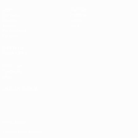
Jogos
Notícias
Sorteios
História
Grupos
Sobre
Vídeos
Loja
Estatísticas
Equipas
SITES' DA
REDE UEFA
UEFA.com
Fundação
UEFA
MUDAR IDIOMA
Português
English
Français
Deutsch
Русский
Español
Italiano
Português
Privacidade
Termos e condições