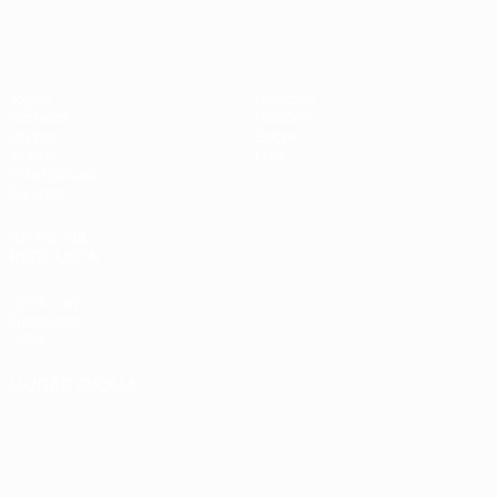
Futsal EURO
Jogos
Notícias
Sorteios
História
Grupos
Sobre
Vídeos
Loja
Estatísticas
Equipas
SITES' DA
REDE UEFA
UEFA.com
Fundação
UEFA
MUDAR IDIOMA
Português
English
Français
Deutsch
Русский
Español
Italiano
Português