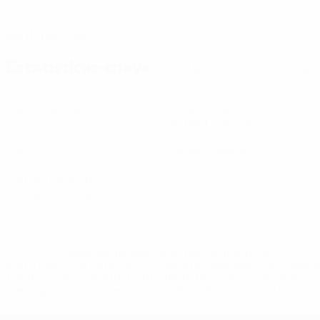
DATA DE NASCIMENTO
05/11/1993 (32)
Estatísticas-chave
Ver todas as estatísticas
2
60
Jogos disputados
Minutos jogados
30 méd. por jogo
0
0
Golos
Cartões amarelos
1
Cartões vermelhos
0,5 méd. por jogo
* Suspensa até indicação em contrário. <a
href='https://pt.uefa.com/insideuefa/mediaservices/medi
148df3b7106d-c8b619c60f97-1000--fifa-uefa-suspendem-
equipas-e-seleccoes-russas-de-todas-as-prov/'>Mais
informações</a>