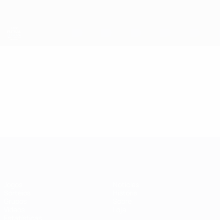
Saltar
para
o
conteúdo
principal
Futsal EURO
Vídeos
Resumos
Futsal EURO
Jogos
Notícias
Sorteios
História
Grupos
Sobre
Vídeos
Loja
Estatísticas