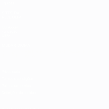
Equipas
SITES' DA
REDE UEFA
UEFA.com
Fundação
UEFA
MUDAR IDIOMA
Português
English
Français
Deutsch
Русский
Español
Italiano
Português
Privacidade
Termos e condições
Política de cookies
Definições de cookies