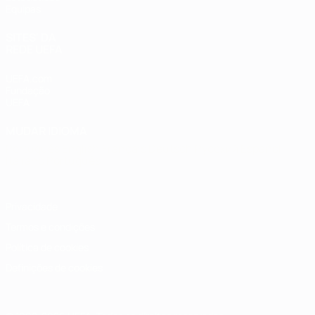
Equipas
SITES' DA
REDE UEFA
UEFA.com
Fundação
UEFA
MUDAR IDIOMA
Português
English
Français
Deutsch
Русский
Español
Italiano
Português
Privacidade
Termos e condições
Política de cookies
Definições de cookies