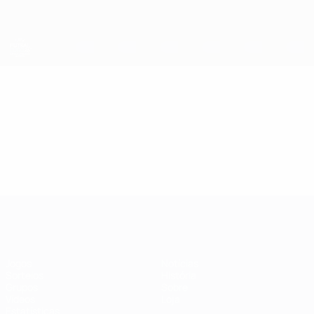
Saltar
para
o
conteúdo
principal
Futsal EURO
Vídeos
Resumos
Futsal EURO
Jogos
Notícias
Sorteios
História
Grupos
Sobre
Vídeos
Loja
Estatísticas