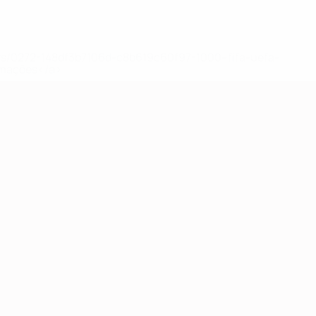
ews/0272-148df3b7106d-c8b619c60f97-1000--fifa-uefa-
rmações</a>