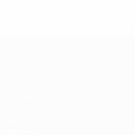
* Suspensa até indicação em contrário. <a href='ht
suspendem-
Qualificação Europeia
Jogos
Grupos
UEFA.tv
Estatísticas
VISITE TAMBÉM
UEFA.com
Por dentro da UEFA
Fundação UEFA
MUDAR IDIOMA