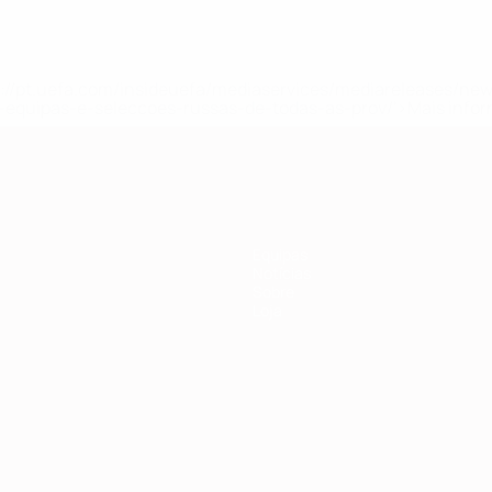
tps://pt.uefa.com/insideuefa/mediaservices/mediareleases/n
equipas-e-seleccoes-russas-de-todas-as-prov/'>Mais info
Equipas
Notícias
Sobre
Loja