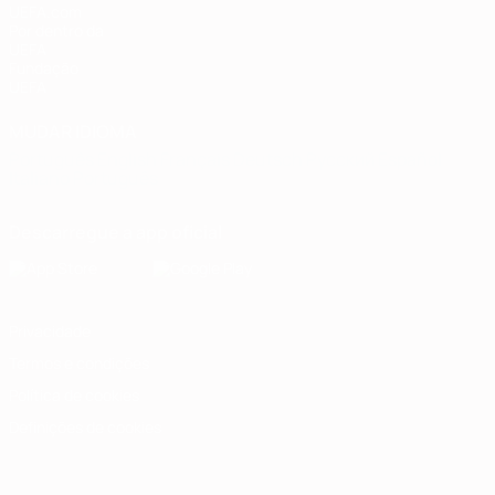
UEFA.com
Por dentro da
UEFA
Fundação
UEFA
MUDAR IDIOMA
Português
English
Français
Deutsch
Русский
Español
Italiano
Português
Descarregue a app oficial
Privacidade
Termos e condições
Política de cookies
Definições de cookies