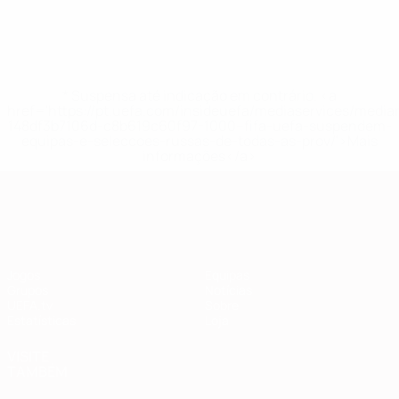
* Suspensa até indicação em contrário. <a
href='https://pt.uefa.com/insideuefa/mediaservices/medi
148df3b7106d-c8b619c60f97-1000--fifa-uefa-suspendem-
equipas-e-seleccoes-russas-de-todas-as-prov/'>Mais
informações</a>
Qualificação Europeia
Jogos
Equipas
Grupos
Notícias
UEFA.tv
Sobre
Estatísticas
Loja
VISITE
TAMBÉM