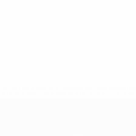
tps://pt.uefa.com/insideuefa/mediaservices/mediareleases/n
equipas-e-seleccoes-russas-de-todas-as-prov/'>Mais info
Equipas