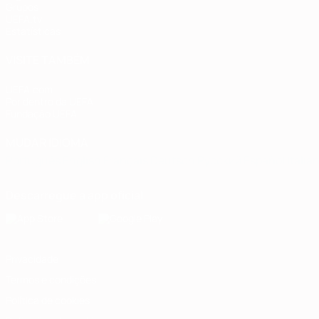
Grupos
UEFA.tv
Estatísticas
VISITE TAMBÉM
UEFA.com
Por dentro da UEFA
Fundação UEFA
MUDAR IDIOMA
Português
English
Français
Deutsch
Русский
Español
Italia
Descarregue a app oficial
Privacidade
Termos e condições
Política de cookies