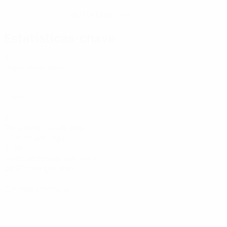
08/10/1994 (31)
DATA DE NASCIMENTO
Estatísticas-chave
3
Jogos disputados
0
Golos
8
Recuperações de bola
1,6 méd. por jogo
31,58
Velocidade máxima (km/h)
28,91 méd. por jogo
0
Cartões amarelos