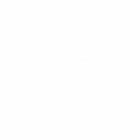
123
Minutos jogados
24,6 méd. por jogo
1
Desarmes
0,2 méd. por jogo
49,67%
Eficácia de passe (%)
14,5
Distância percorrida (km)
2,9 méd. por jogo
0
Cartões vermelhos