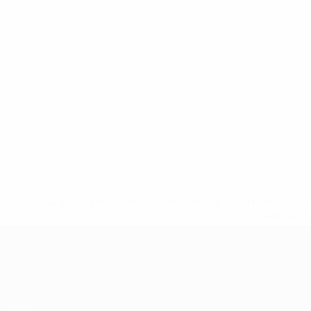
* Suspensa até indicação em contrário. <a href='ht
suspendem-
Qualificação Europeia
Jogos