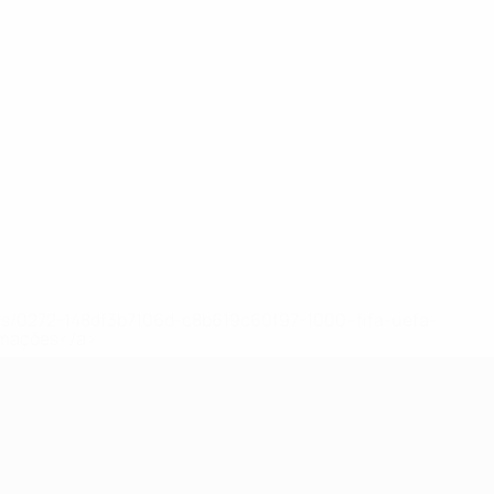
ews/0272-148df3b7106d-c8b619c60f97-1000--fifa-uefa-
rmações</a>