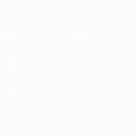
Qualificação Europeia
Jogos
Equipas
Grupos
Notícias
UEFA.tv
Sobre
Estatísticas
Loja
VISITE
TAMBÉM
UEFA.com
Por dentro da
UEFA
Fundação
UEFA
MUDAR IDIOMA
Português
English
Français
Deutsch
Русский
Español
Italiano
Português