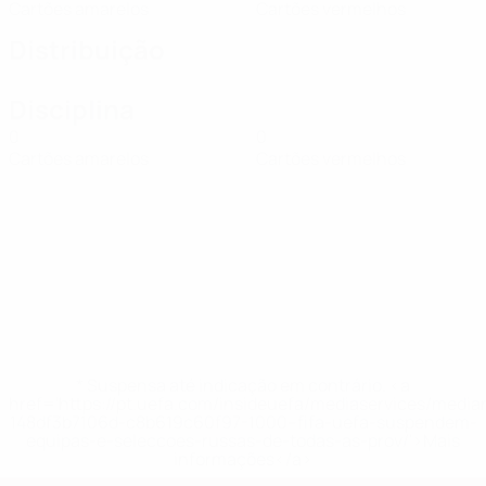
Cartões amarelos
Cartões vermelhos
Distribuição
Disciplina
0
0
Cartões amarelos
Cartões vermelhos
* Suspensa até indicação em contrário. <a
href='https://pt.uefa.com/insideuefa/mediaservices/medi
148df3b7106d-c8b619c60f97-1000--fifa-uefa-suspendem-
equipas-e-seleccoes-russas-de-todas-as-prov/'>Mais
informações</a>