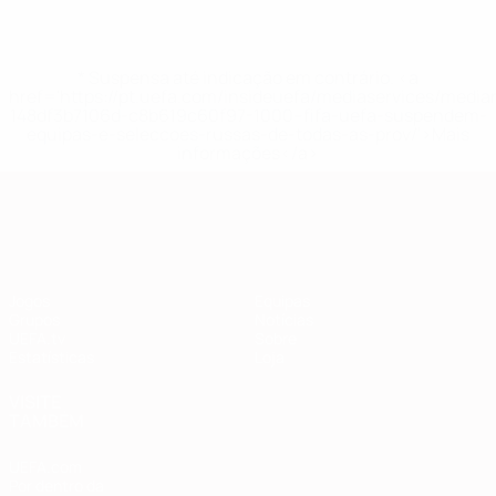
* Suspensa até indicação em contrário. <a
href='https://pt.uefa.com/insideuefa/mediaservices/medi
148df3b7106d-c8b619c60f97-1000--fifa-uefa-suspendem-
equipas-e-seleccoes-russas-de-todas-as-prov/'>Mais
informações</a>
Qualificação Europeia
Jogos
Equipas
Grupos
Notícias
UEFA.tv
Sobre
Estatísticas
Loja
VISITE
TAMBÉM
UEFA.com
Por dentro da