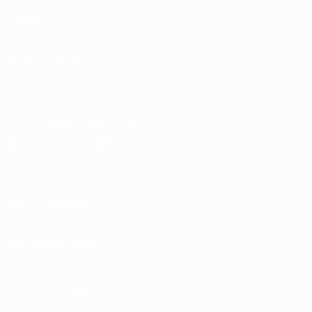
UEFA
Fundação
UEFA
MUDAR IDIOMA
Português
English
Français
Deutsch
Русский
Español
Italiano
Português
Descarregue a app oficial
Privacidade
Termos e condições
Política de cookies
Definições de cookies
© 1998-2026 UEFA. Todos os direitos reservados