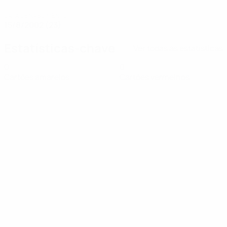
DATA DE NASCIMENTO
15/8/2002 (23)
Estatísticas-chave
Ver todas as estatísticas
0
0
Cartões amarelos
Cartões vermelhos