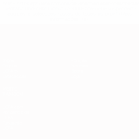
href='https://pt.uefa.com/insideuefa/mediaservices/medi
148df3b7106d-c8b619c60f97-1000--fifa-uefa-suspendem-
equipas-e-seleccoes-russas-de-todas-as-prov/'>Mais
informações</a>
Qualificação Europeia
Jogos
Equipas
Grupos
Notícias
UEFA.tv
Sobre
Estatísticas
Loja
VISITE
TAMBÉM
UEFA.com
Por dentro da
UEFA
Fundação
UEFA