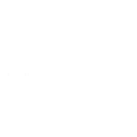
Disciplina
1
0
Cartões amarelos
Cartões vermelhos
Defesa
* Suspensa até indicação em contrário. <a