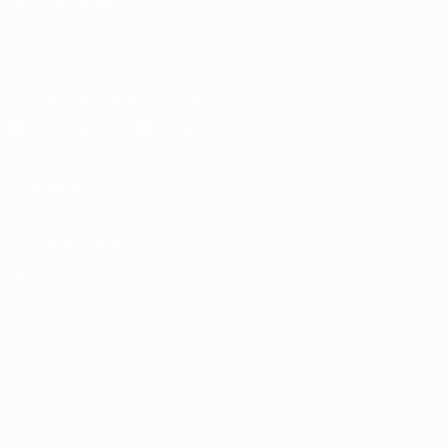
MUDAR IDIOMA
Português
English
Français
Deutsch
Русский
Español
Italiano
Português
Descarregue a app oficial
Privacidade
Termos e condições
Política de cookies
Definições de cookies
© 1998-2026 UEFA. Todos os direitos reservados
A palavra UEFA, o logótipo da UEFA e todas as marcas relativas às
competições da UEFA estão protegidas por marcas registadas e/ou
direitos de autor da UEFA. As referidas marcas registadas não
podem ser utilizadas para qualquer fim comercial. A utilização do
UEFA.com implica o seu acordo com os Termos e Condições, e com