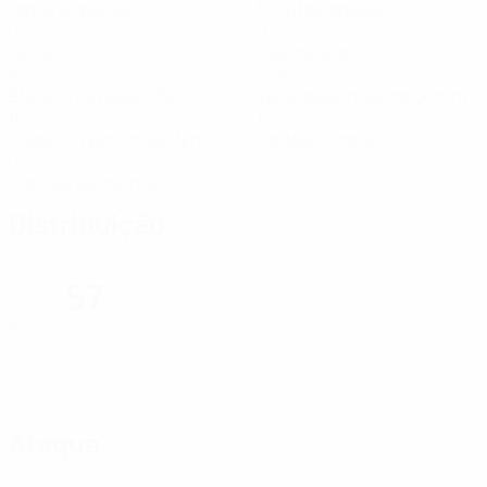
Jogos disputados
Minutos jogados
0
0
Golos
Assistências
57%
27,62
Eficácia de passe (%)
Velocidade máxima (km/h)
10,47
1
Distância percorrida (km)
Cartões amarelos
0
Cartões vermelhos
Distribuição
57
Eficácia de passe (%)
Ataque