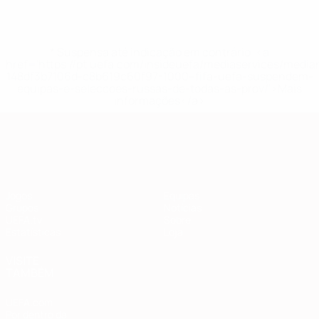
* Suspensa até indicação em contrário. <a
href='https://pt.uefa.com/insideuefa/mediaservices/medi
148df3b7106d-c8b619c60f97-1000--fifa-uefa-suspendem-
equipas-e-seleccoes-russas-de-todas-as-prov/'>Mais
informações</a>
Qualificação Europeia
Jogos
Equipas
Grupos
Notícias
UEFA.tv
Sobre
Estatísticas
Loja
VISITE
TAMBÉM
UEFA.com
Por dentro da