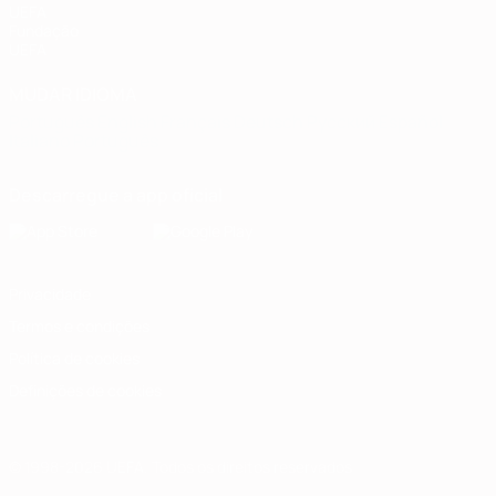
UEFA
Fundação
UEFA
MUDAR IDIOMA
Português
English
Français
Deutsch
Русский
Español
Italiano
Português
Descarregue a app oficial
Privacidade
Termos e condições
Política de cookies
Definições de cookies
© 1998-2026 UEFA. Todos os direitos reservados