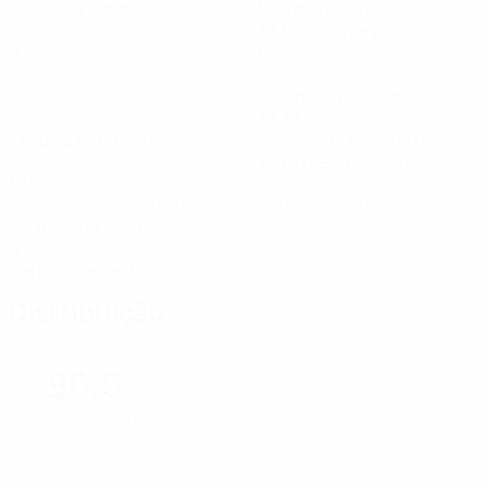
Jogos disputados
Minutos jogados
37,75 méd. por jogo
0
1
Golos
Assistências
0,25 méd. por jogo
96,5%
32,72
Eficácia de passe (%)
Velocidade máxima (km/h)
29,61 méd. por jogo
19,19
0
Distância percorrida (km)
Cartões amarelos
4,8 méd. por jogo
0
Cartões vermelhos
Distribuição
96,5
Eficácia de passe (%)