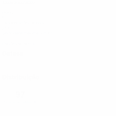
Jogos disputados
0
Golos
6
Recuperações de bola
23,65
Velocidade máxima (km/h)
0
Cartões amarelos
Defesa
Distribuição
97
Eficácia de passe (%)