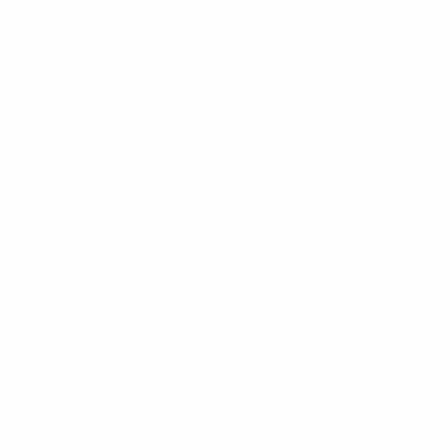
0
Cartões vermelhos
tps://pt.uefa.com/insideuefa/mediaservices/mediareleases/n