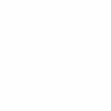
Minutos jogados
2
Desarmes
97%
Eficácia de passe (%)
5,12
Distância percorrida (km)
0
Cartões vermelhos