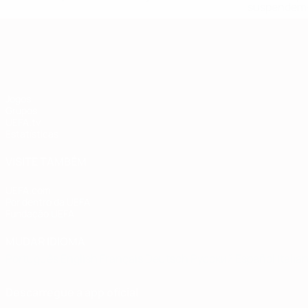
suspendem-
Qualificação Europeia
Jogos
Grupos
UEFA.tv
Estatísticas
VISITE TAMBÉM
UEFA.com
Por dentro da UEFA
Fundação UEFA
MUDAR IDIOMA
Português
English
Français
Deutsch
Русский
Español
Italia
Descarregue a app oficial