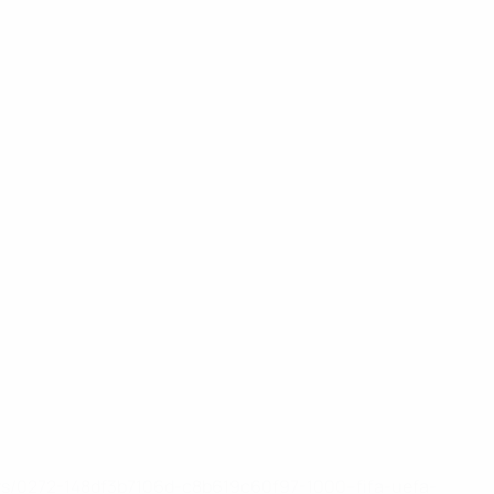
ews/0272-148df3b7106d-c8b619c60f97-1000--fifa-uefa-