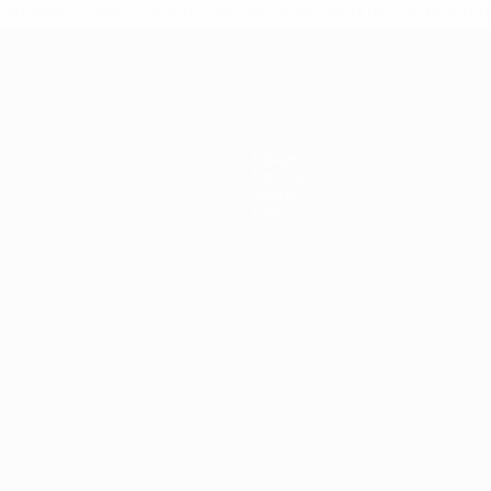
equipas-e-seleccoes-russas-de-todas-as-prov/'>Mais info
Equipas
Notícias
Sobre
Loja
no
Português