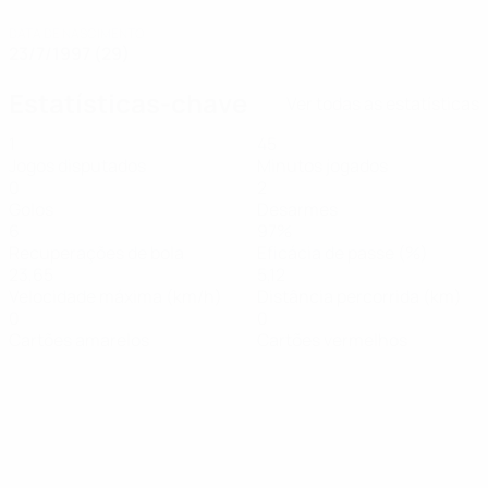
DATA DE NASCIMENTO
23/7/1997 (29)
Estatísticas-chave
Ver todas as estatísticas
1
45
Jogos disputados
Minutos jogados
0
2
Golos
Desarmes
6
97%
Recuperações de bola
Eficácia de passe (%)
23,65
5,12
Velocidade máxima (km/h)
Distância percorrida (km)
0
0
Cartões amarelos
Cartões vermelhos