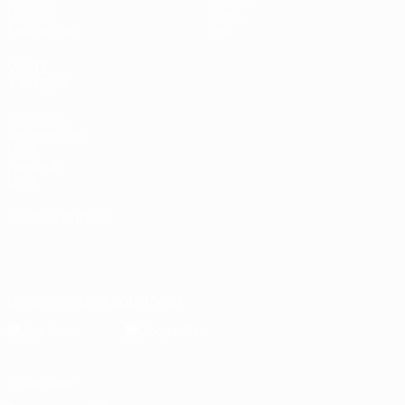
Grupos
Notícias
UEFA.tv
Sobre
Estatísticas
Loja
VISITE
TAMBÉM
UEFA.com
Por dentro da
UEFA
Fundação
UEFA
MUDAR IDIOMA
Português
English
Français
Deutsch
Русский
Español
Italiano
Português
Descarregue a app oficial
Privacidade