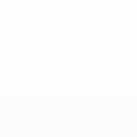
* Suspensa até indicação em contrário. <a
href='https://pt.uefa.com/insideuefa/mediaservices/medi
148df3b7106d-c8b619c60f97-1000--fifa-uefa-suspendem-
equipas-e-seleccoes-russas-de-todas-as-prov/'>Mais
informações</a>
Qualificação Europeia
Jogos
Equipas