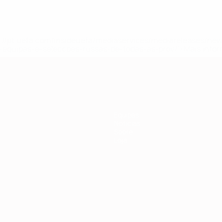
tps://pt.uefa.com/insideuefa/mediaservices/mediareleases/n
equipas-e-seleccoes-russas-de-todas-as-prov/'>Mais info
Equipas
Notícias
Sobre
Loja