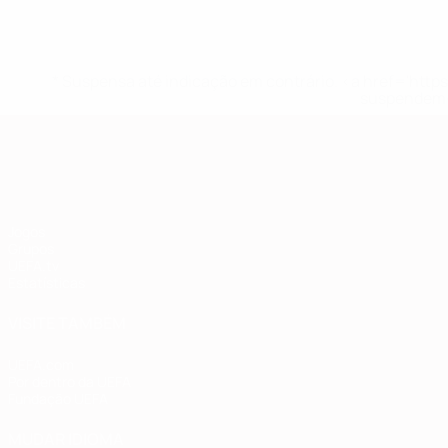
* Suspensa até indicação em contrário. <a href='ht
suspendem-
Qualificação Europeia
Jogos
Grupos
UEFA.tv
Estatísticas
VISITE TAMBÉM
UEFA.com
Por dentro da UEFA
Fundação UEFA
MUDAR IDIOMA