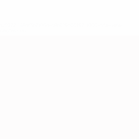
ews/0272-148df3b7106d-c8b619c60f97-1000--fifa-uefa-
rmações</a>