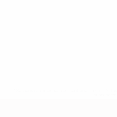
* Suspensa até indicação em contrário. <a href='ht
suspendem-
Qualificação Europeia