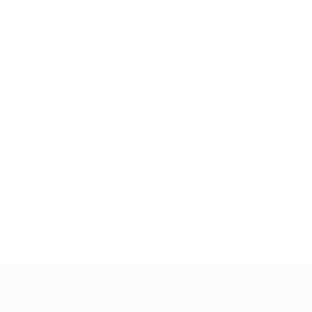
ews/0272-148df3b7106d-c8b619c60f97-1000--fifa-uefa-
rmações</a>