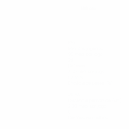
188 cm
ALTURA
810
Minutos jogados
90 méd. por jogo
28
Defesas
3,12 méd. por jogo
52,45%
Eficácia de passe (%)
26,84
Distância percorrida (km)
2,99 méd. por jogo
0
Cartões vermelhos