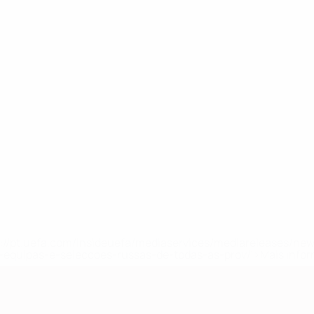
tps://pt.uefa.com/insideuefa/mediaservices/mediareleases/n
equipas-e-seleccoes-russas-de-todas-as-prov/'>Mais info