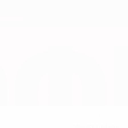
1
NÚMERO NO CLUBE
Macedónia do Norte
PAÍS