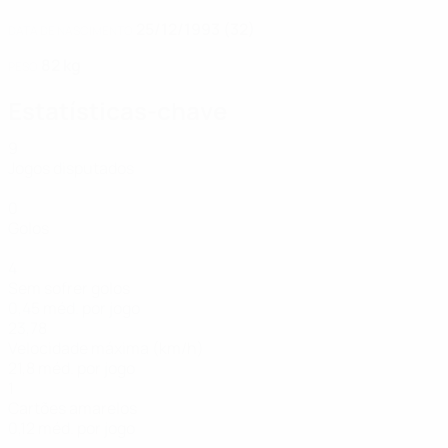
25/12/1993 (32)
DATA DE NASCIMENTO
82 kg
PESO
Estatísticas-chave
9
Jogos disputados
0
Golos
4
Sem sofrer golos
0,45 méd. por jogo
23,78
Velocidade máxima (km/h)
21,8 méd. por jogo
1
Cartões amarelos
0,12 méd. por jogo