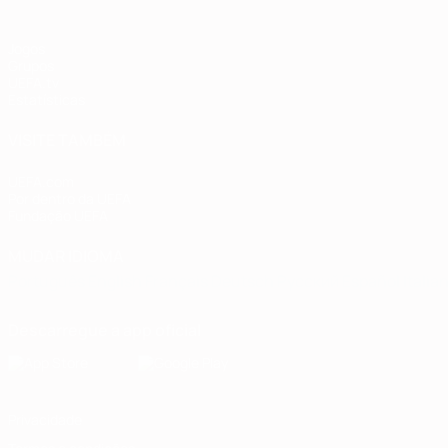
Jogos
Grupos
UEFA.tv
Estatísticas
VISITE TAMBÉM
UEFA.com
Por dentro da UEFA
Fundação UEFA
MUDAR IDIOMA
Português
English
Français
Deutsch
Русский
Español
Italia
Descarregue a app oficial
Privacidade