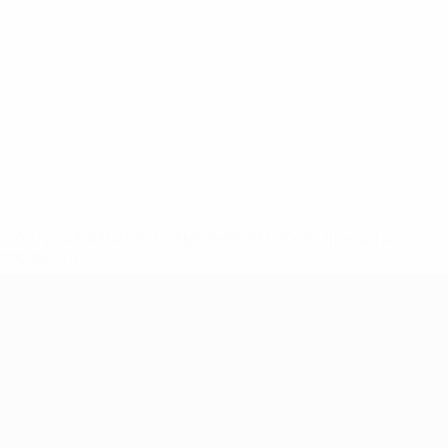
Herera
Iliev
Ilievski
Kostadinov
Manev
Miovski
Mitrovski
Musliu
Musovs
a
Defesa
Guarda-
Defesa
Médio
Defesa
Avançado
Avançado
Defesa
Avançad
redes
ews/0272-148df3b7106d-c8b619c60f97-1000--fifa-uefa-
rmações</a>