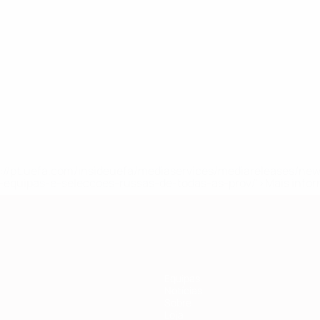
ulai
Churlinov
Despotovski
Dimitrievski
Dimoski
Doriev
Elezi
Elmas
Fetai
sa
Médio
Defesa
Guarda-
Defesa
Avançado
Médio
Médio
Defes
redes
tps://pt.uefa.com/insideuefa/mediaservices/mediareleases/n
equipas-e-seleccoes-russas-de-todas-as-prov/'>Mais info
Equipas
Notícias
Sobre
Loja