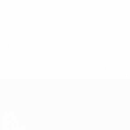
Equipa
Aleksovski
Alimi
Alioski
Ashkovski
Atanasov
Babunski
Bardhi
Bejt
Guarda-
Médio
Defesa
Médio
Médio
Médio
Médio
Defe
redes
Últimas notícias
* Suspensa até indicação em contrário. <a href='ht
suspendem-
Qualificação Europeia
Jogos
Grupos
UEFA.tv
Estatísticas