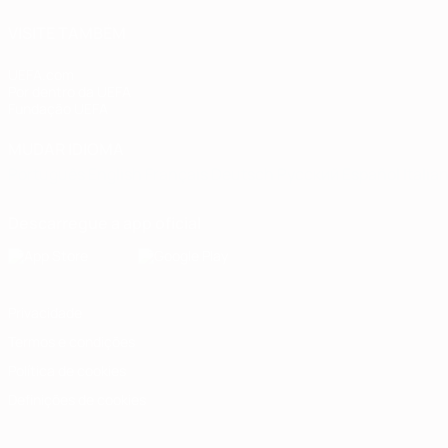
VISITE TAMBÉM
UEFA.com
Por dentro da UEFA
Fundação UEFA
MUDAR IDIOMA
Português
English
Français
Deutsch
Русский
Español
Italia
Descarregue a app oficial
Privacidade
Termos e condições
Política de cookies
Definições de cookies