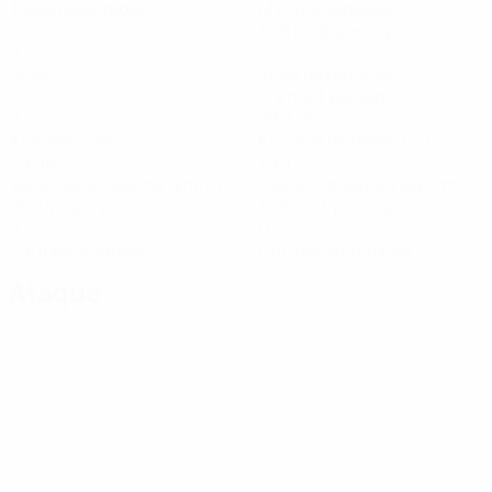
Jogos disputados
Minutos jogados
15,8 méd. por jogo
0
4
Golos
Total de remates
0,8 méd. por jogo
0
79,34%
Assistências
Eficácia de passe (%)
29,94
8,61
Velocidade máxima (km/h)
Distância percorrida (km)
26,54 méd. por jogo
1,73 méd. por jogo
0
0
Cartões amarelos
Cartões vermelhos
Ataque