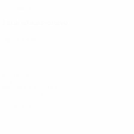
188 cm
ALTURA
Estatísticas-chave
3
Jogos disputados
0
Golos
0
Assistências
29,94
Velocidade máxima (km/h)
26,54 méd. por jogo
0
Cartões amarelos