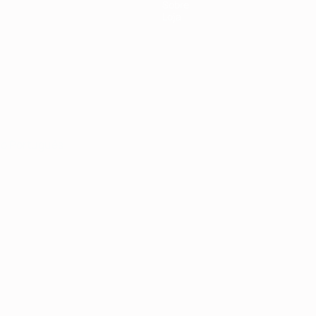
Sobre
Loja
no
Português