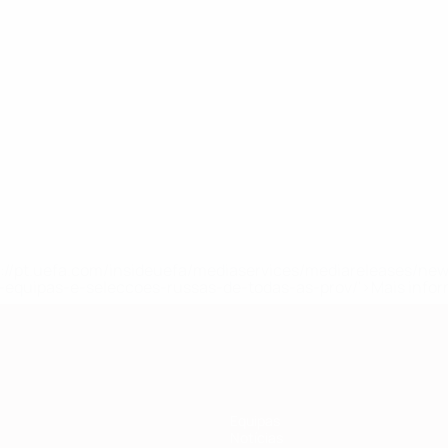
tps://pt.uefa.com/insideuefa/mediaservices/mediareleases/n
equipas-e-seleccoes-russas-de-todas-as-prov/'>Mais info
Equipas
Notícias