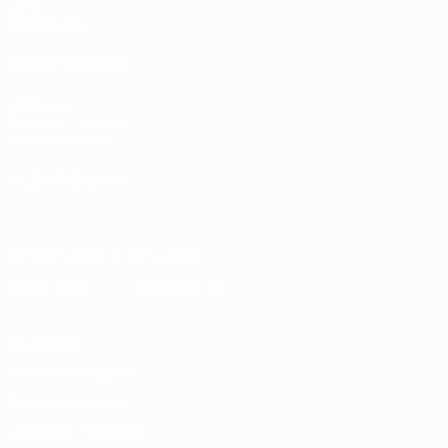
UEFA.tv
Estatísticas
VISITE TAMBÉM
UEFA.com
Por dentro da UEFA
Fundação UEFA
MUDAR IDIOMA
Português
English
Français
Deutsch
Русский
Español
Italia
Descarregue a app oficial
Privacidade
Termos e condições
Política de cookies
Definições de cookies