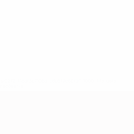
ews/0272-148df3b7106d-c8b619c60f97-1000--fifa-uefa-
rmações</a>