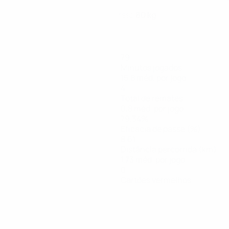
80 kg
PESO
79
Minutos jogados
15,8 méd. por jogo
4
Total de remates
0,8 méd. por jogo
79,34%
Eficácia de passe (%)
8,61
Distância percorrida (km)
1,73 méd. por jogo
0
Cartões vermelhos