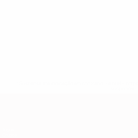
* Suspensa até indicação em contrário. <a href='ht
suspendem-
Qualificação Europeia
Jogos
Grupos