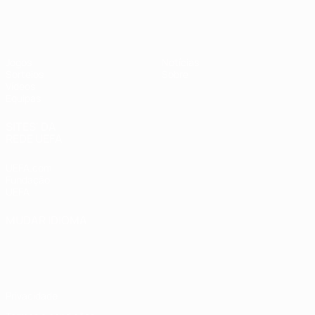
UEFA Sub-19 Feminino
Jogos
Notícias
Sorteios
Sobre
Vídeos
Equipas
SITES' DA
REDE UEFA
UEFA.com
Fundação
UEFA
MUDAR IDIOMA
Português
English
Français
Deutsch
Русский
Español
Italiano
Português
Privacidade