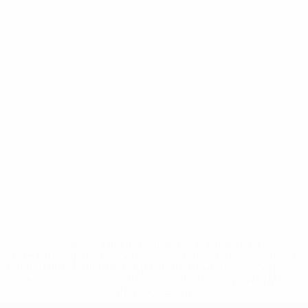
* Suspensa até indicação em contrário. <a
href='https://pt.uefa.com/insideuefa/mediaservices/medi
148df3b7106d-c8b619c60f97-1000--fifa-uefa-suspendem-
equipas-e-seleccoes-russas-de-todas-as-prov/'>Mais
informações</a>