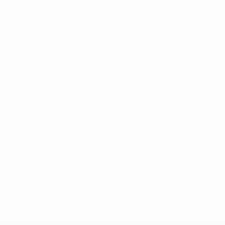
* Suspensa até indicação em contrário. <a
href='https://pt.uefa.com/insideuefa/mediaservices/medi
148df3b7106d-c8b619c60f97-1000--fifa-uefa-suspendem-
equipas-e-seleccoes-russas-de-todas-as-prov/'>Mais
informações</a>