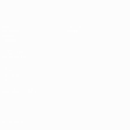
UEFA Sub-19 Feminino
Jogos
Notícias
Sorteios
Sobre
Vídeos
Equipas
SITES' DA
REDE UEFA
UEFA.com
Fundação
UEFA
MUDAR IDIOMA
Português
English
Français
Deutsch
Русский
Español
Italiano
Português
Privacidade