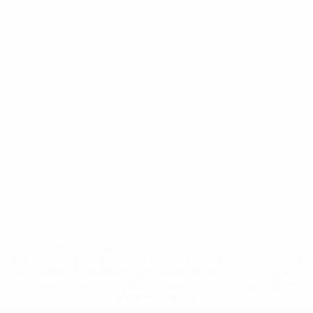
* Suspensa até indicação em contrário. <a
href='https://pt.uefa.com/insideuefa/mediaservices/medi
148df3b7106d-c8b619c60f97-1000--fifa-uefa-suspendem-
equipas-e-seleccoes-russas-de-todas-as-prov/'>Mais
informações</a>