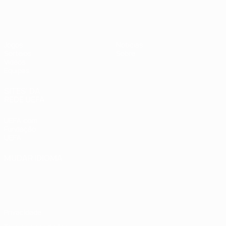
UEFA Sub-19 Feminino
Jogos
Notícias
Sorteios
Sobre
Vídeos
Equipas
SITES' DA
REDE UEFA
UEFA.com
Fundação
UEFA
MUDAR IDIOMA
Português
English
Français
Deutsch
Русский
Español
Italiano
Português
Privacidade