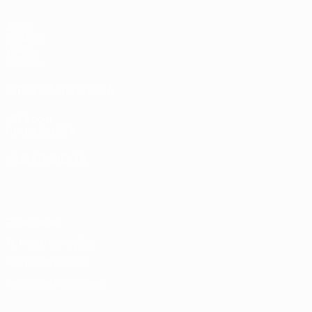
Jogos
Sorteios
Vídeos
Equipas
SITES' DA REDE UEFA
UEFA.com
Fundação UEFA
MUDAR IDIOMA
Português
English
Français
Deutsch
Русский
Español
Italia
Privacidade
Termos e condições
Política de cookies
Definições de cookies