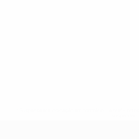
* Suspensa até indicação em contrário. <a href='ht
suspendem-
UEFA Sub-19 Feminino