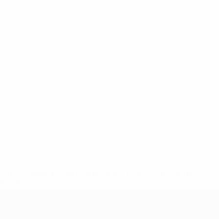
ews/0272-148df3b7106d-c8b619c60f97-1000--fifa-uefa-
rmações</a>