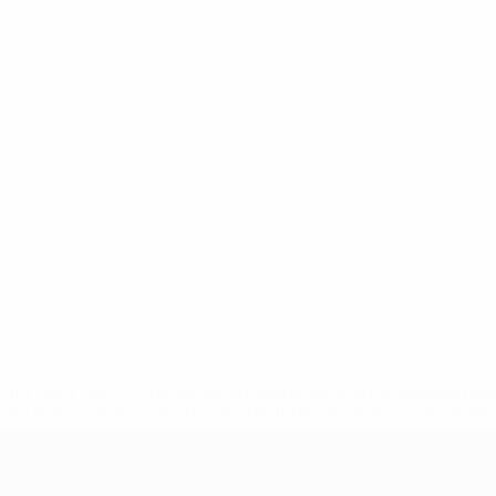
tps://pt.uefa.com/insideuefa/mediaservices/mediareleases/n
equipas-e-seleccoes-russas-de-todas-as-prov/'>Mais info