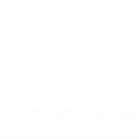
* Suspensa até indicação em contrário. <a
href='https://pt.uefa.com/insideuefa/mediaservices/medi
148df3b7106d-c8b619c60f97-1000--fifa-uefa-suspendem-
equipas-e-seleccoes-russas-de-todas-as-prov/'>Mais
informações</a>