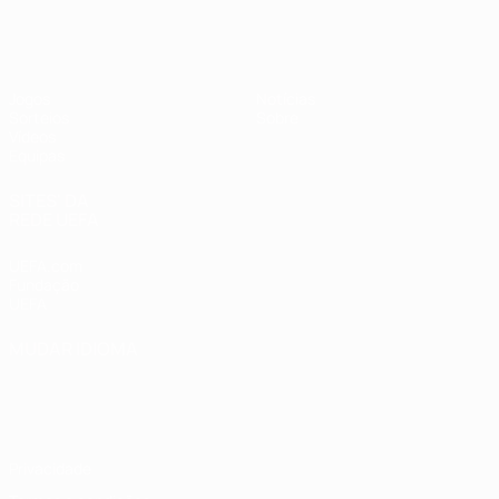
UEFA Sub-19 Feminino
Jogos
Notícias
Sorteios
Sobre
Vídeos
Equipas
SITES' DA
REDE UEFA
UEFA.com
Fundação
UEFA
MUDAR IDIOMA
Português
English
Français
Deutsch
Русский
Español
Italiano
Português
Privacidade