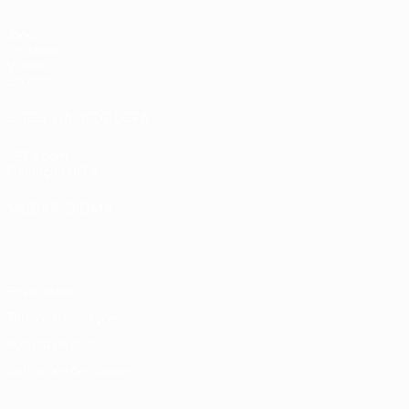
Jogos
Sorteios
Vídeos
Equipas
SITES' DA REDE UEFA
UEFA.com
Fundação UEFA
MUDAR IDIOMA
Português
English
Français
Deutsch
Русский
Español
Italia
Privacidade
Termos e condições
Política de cookies
Definições de cookies