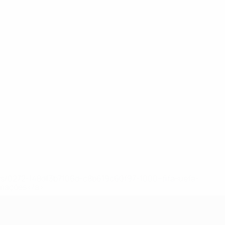
ews/0272-148df3b7106d-c8b619c60f97-1000--fifa-uefa-
rmações</a>