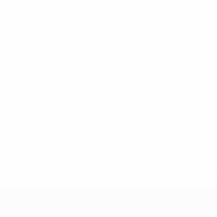
tps://pt.uefa.com/insideuefa/mediaservices/mediareleases/n
equipas-e-seleccoes-russas-de-todas-as-prov/'>Mais info