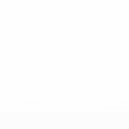
* Suspensa até indicação em contrário. <a href='ht
suspendem-
UEFA Sub-19 Feminino