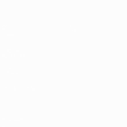
UEFA Sub-19 Feminino
Jogos
Notícias
Sorteios
Sobre
Vídeos
Equipas
SITES' DA
REDE UEFA
UEFA.com
Fundação
UEFA
MUDAR IDIOMA
Português
English
Français
Deutsch
Русский
Español
Italiano
Português
Privacidade