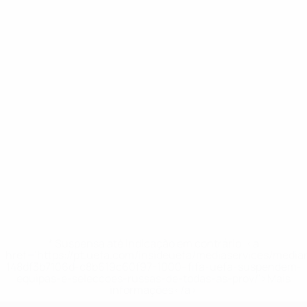
* Suspensa até indicação em contrário. <a
href='https://pt.uefa.com/insideuefa/mediaservices/medi
148df3b7106d-c8b619c60f97-1000--fifa-uefa-suspendem-
equipas-e-seleccoes-russas-de-todas-as-prov/'>Mais
informações</a>