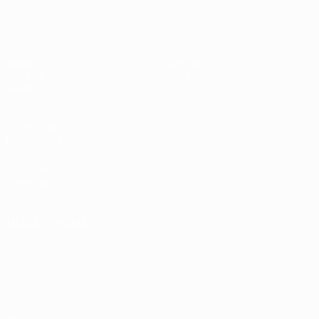
UEFA Sub-19 Feminino
Jogos
Notícias
Sorteios
Sobre
Vídeos
Equipas
SITES' DA
REDE UEFA
UEFA.com
Fundação
UEFA
MUDAR IDIOMA
Português
English
Français
Deutsch
Русский
Español
Italiano
Português
Privacidade