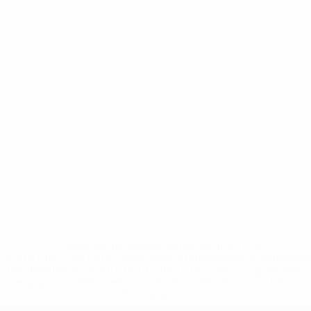
* Suspensa até indicação em contrário. <a
href='https://pt.uefa.com/insideuefa/mediaservices/medi
148df3b7106d-c8b619c60f97-1000--fifa-uefa-suspendem-
equipas-e-seleccoes-russas-de-todas-as-prov/'>Mais
informações</a>