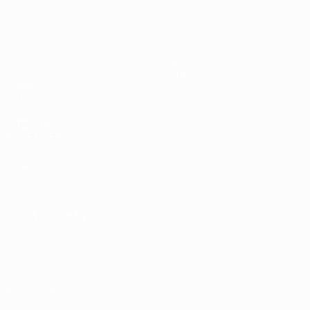
UEFA Sub-19 Feminino
Jogos
Notícias
Sorteios
Sobre
Vídeos
Equipas
SITES' DA
REDE UEFA
UEFA.com
Fundação
UEFA
MUDAR IDIOMA
Português
English
Français
Deutsch
Русский
Español
Italiano
Português
Privacidade