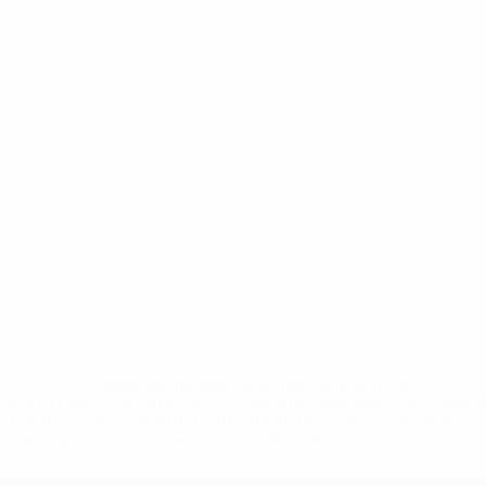
* Suspensa até indicação em contrário. <a
href='https://pt.uefa.com/insideuefa/mediaservices/medi
148df3b7106d-c8b619c60f97-1000--fifa-uefa-suspendem-
equipas-e-seleccoes-russas-de-todas-as-prov/'>Mais
informações</a>