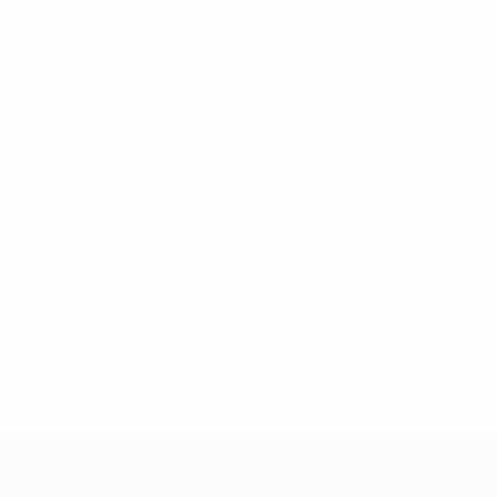
ews/0272-148df3b7106d-c8b619c60f97-1000--fifa-uefa-
rmações</a>