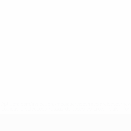
tps://pt.uefa.com/insideuefa/mediaservices/mediareleases/n
equipas-e-seleccoes-russas-de-todas-as-prov/'>Mais info