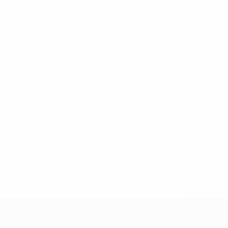
* Suspensa até indicação em contrário. <a href='ht
suspendem-
UEFA Sub-19 Feminino