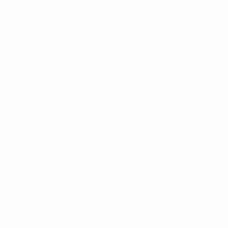
Jogos
Sorteios
Vídeos
Equipas
SITES' DA REDE UEFA
UEFA.com
Fundação UEFA
MUDAR IDIOMA
Português
English
Français
Deutsch
Русский
Español
Italia
Privacidade
Termos e condições
Política de cookies
Definições de cookies