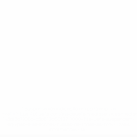
* Suspensa até indicação em contrário. <a
href='https://pt.uefa.com/insideuefa/mediaservices/medi
148df3b7106d-c8b619c60f97-1000--fifa-uefa-suspendem-
equipas-e-seleccoes-russas-de-todas-as-prov/'>Mais
informações</a>