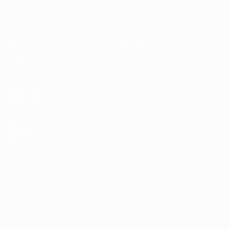
UEFA Sub-19 Feminino
Jogos
Notícias
Sorteios
Sobre
Vídeos
Equipas
SITES' DA
REDE UEFA
UEFA.com
Fundação
UEFA
MUDAR IDIOMA
Português
English
Français
Deutsch
Русский
Español
Italiano
Português
Privacidade