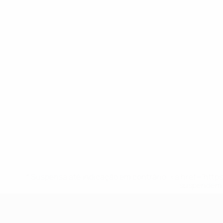
* Suspensa até indicação em contrário. <a href='ht
suspendem-
UEFA Sub-19 Feminino