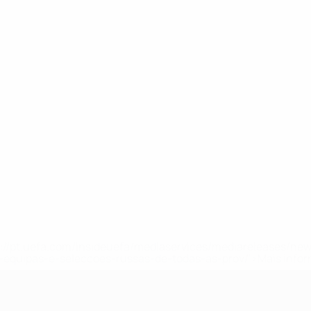
tps://pt.uefa.com/insideuefa/mediaservices/mediareleases/n
equipas-e-seleccoes-russas-de-todas-as-prov/'>Mais info