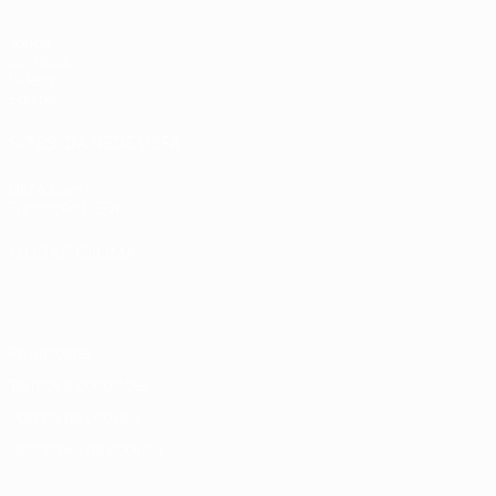
Jogos
Sorteios
Vídeos
Equipas
SITES' DA REDE UEFA
UEFA.com
Fundação UEFA
MUDAR IDIOMA
Português
English
Français
Deutsch
Русский
Español
Italia
Privacidade
Termos e condições
Política de cookies
Definições de cookies