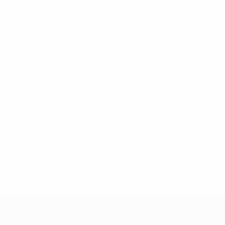
ews/0272-148df3b7106d-c8b619c60f97-1000--fifa-uefa-
rmações</a>