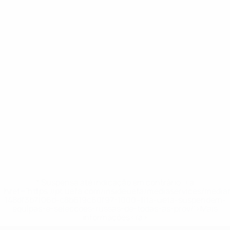
* Suspensa até indicação em contrário. <a
href='https://pt.uefa.com/insideuefa/mediaservices/medi
148df3b7106d-c8b619c60f97-1000--fifa-uefa-suspendem-
equipas-e-seleccoes-russas-de-todas-as-prov/'>Mais
informações</a>