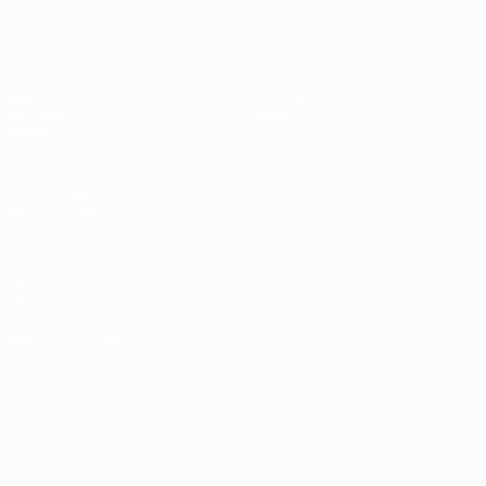
UEFA Sub-19 Feminino
Jogos
Notícias
Sorteios
Sobre
Vídeos
Equipas
SITES' DA
REDE UEFA
UEFA.com
Fundação
UEFA
MUDAR IDIOMA
Português
English
Français
Deutsch
Русский
Español
Italiano
Português
Privacidade