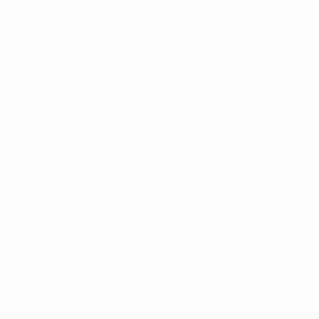
* Suspensa até indicação em contrário. <a
href='https://pt.uefa.com/insideuefa/mediaservices/medi
148df3b7106d-c8b619c60f97-1000--fifa-uefa-suspendem-
equipas-e-seleccoes-russas-de-todas-as-prov/'>Mais
informações</a>