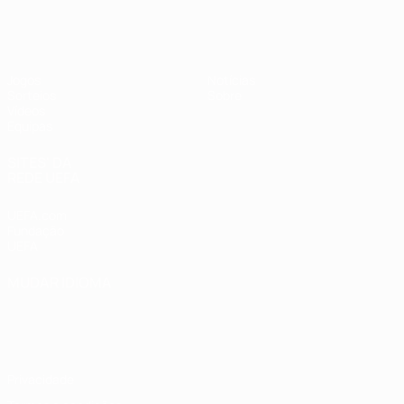
UEFA Sub-19 Feminino
Jogos
Notícias
Sorteios
Sobre
Vídeos
Equipas
SITES' DA
REDE UEFA
UEFA.com
Fundação
UEFA
MUDAR IDIOMA
Português
English
Français
Deutsch
Русский
Español
Italiano
Português
Privacidade