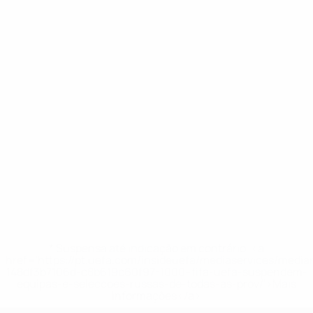
* Suspensa até indicação em contrário. <a
href='https://pt.uefa.com/insideuefa/mediaservices/medi
148df3b7106d-c8b619c60f97-1000--fifa-uefa-suspendem-
equipas-e-seleccoes-russas-de-todas-as-prov/'>Mais
informações</a>