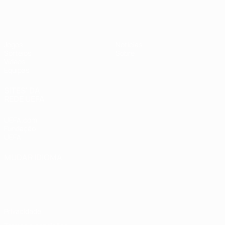
UEFA Sub-19 Feminino
Jogos
Notícias
Sorteios
Sobre
Vídeos
Equipas
SITES' DA
REDE UEFA
UEFA.com
Fundação
UEFA
MUDAR IDIOMA
Português
English
Français
Deutsch
Русский
Español
Italiano
Português
Privacidade