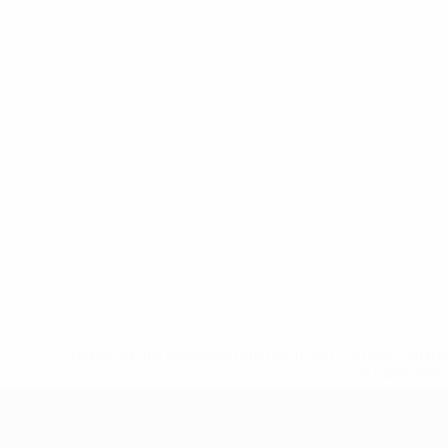
* Suspensa até indicação em contrário. <a href='ht
suspendem-
UEFA Sub-19 Feminino