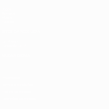
Jogos
Sorteios
Vídeos
Equipas
SITES' DA REDE UEFA
UEFA.com
Fundação UEFA
MUDAR IDIOMA
Português
English
Français
Deutsch
Русский
Español
Italia
Privacidade
Termos e condições
Política de cookies
Definições de cookies