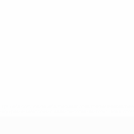
tps://pt.uefa.com/insideuefa/mediaservices/mediareleases/n
equipas-e-seleccoes-russas-de-todas-as-prov/'>Mais info