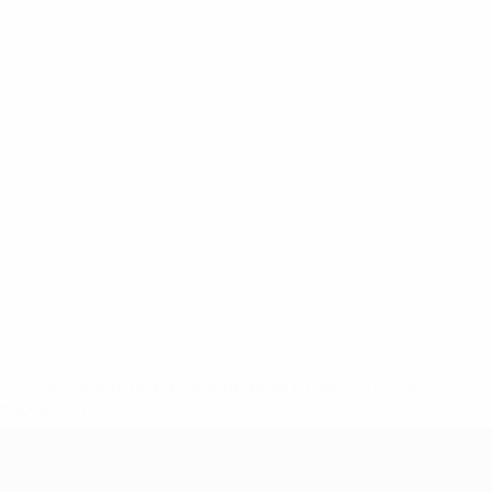
ews/0272-148df3b7106d-c8b619c60f97-1000--fifa-uefa-
rmações</a>