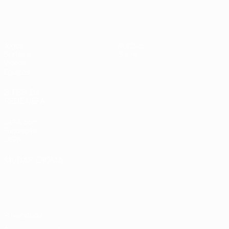
UEFA Sub-19 Feminino
Jogos
Notícias
Sorteios
Sobre
Vídeos
Equipas
SITES' DA
REDE UEFA
UEFA.com
Fundação
UEFA
MUDAR IDIOMA
Português
English
Français
Deutsch
Русский
Español
Italiano
Português
Privacidade