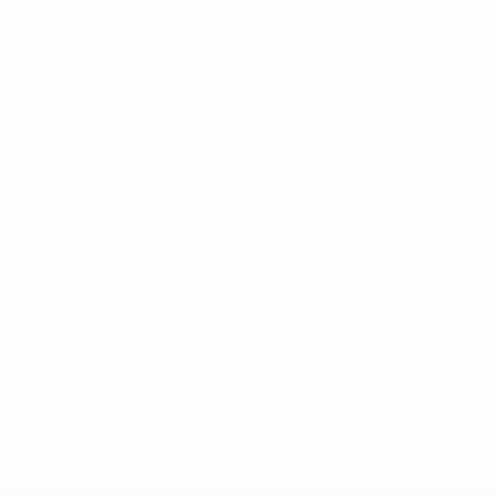
* Suspensa até indicação em contrário. <a
href='https://pt.uefa.com/insideuefa/mediaservices/medi
148df3b7106d-c8b619c60f97-1000--fifa-uefa-suspendem-
equipas-e-seleccoes-russas-de-todas-as-prov/'>Mais
informações</a>