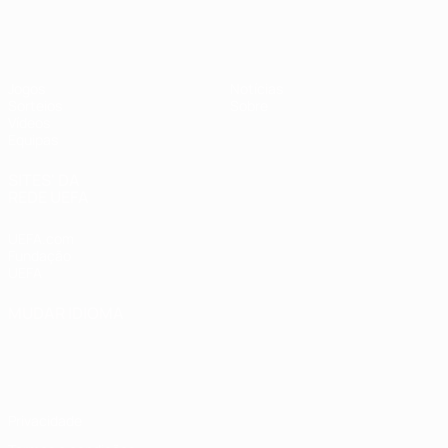
UEFA Sub-19 Feminino
Jogos
Notícias
Sorteios
Sobre
Vídeos
Equipas
SITES' DA
REDE UEFA
UEFA.com
Fundação
UEFA
MUDAR IDIOMA
Português
English
Français
Deutsch
Русский
Español
Italiano
Português
Privacidade