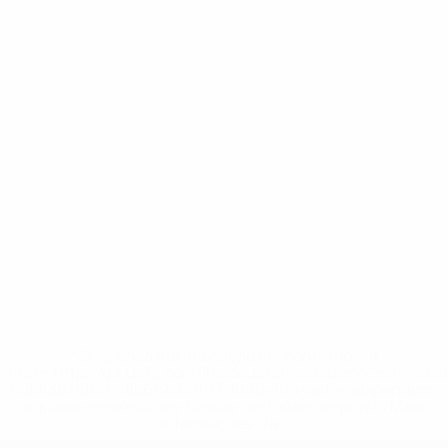
* Suspensa até indicação em contrário. <a
href='https://pt.uefa.com/insideuefa/mediaservices/medi
148df3b7106d-c8b619c60f97-1000--fifa-uefa-suspendem-
equipas-e-seleccoes-russas-de-todas-as-prov/'>Mais
informações</a>