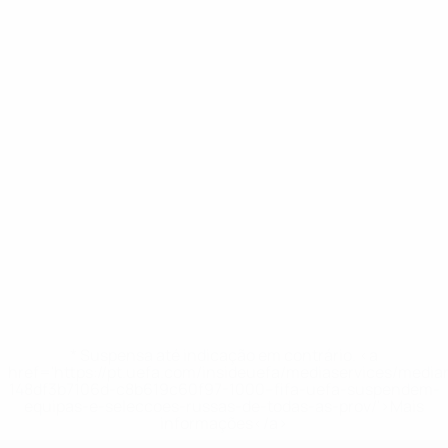
* Suspensa até indicação em contrário. <a
href='https://pt.uefa.com/insideuefa/mediaservices/medi
148df3b7106d-c8b619c60f97-1000--fifa-uefa-suspendem-
equipas-e-seleccoes-russas-de-todas-as-prov/'>Mais
informações</a>