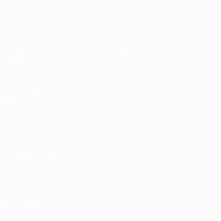
UEFA Sub-19 Feminino
Jogos
Notícias
Sorteios
Sobre
Vídeos
Equipas
SITES' DA
REDE UEFA
UEFA.com
Fundação
UEFA
MUDAR IDIOMA
Português
English
Français
Deutsch
Русский
Español
Italiano
Português
Privacidade